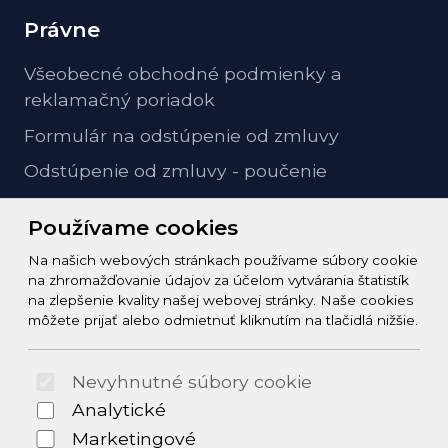
Právne
Všeobecné obchodné podmienky a
reklamačný poriadok
Formulár na odstúpenie od zmluvy
Odstúpenie od zmluvy - poučenie
GDPR ochrana osobných údajov
Používame cookies
Na našich webových stránkach používame súbory cookie
Kontakt
na zhromažďovanie údajov za účelom vytvárania štatistík
na zlepšenie kvality našej webovej stránky. Naše cookies
info@zeleziarstvo-majster.sk
môžete prijať alebo odmietnuť kliknutím na tlačidlá nižšie.
+421456812908
Nevyhnutné súbory cookie
© 2026 Arrabella s.r.o., mayabella s.r.o., Všetky práva
Analytické
vyhradené.
Marketingové