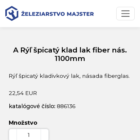
Preskočiť na obsah
Preskočiť na hlavné menu
Úvodná stránka
Katalóg produktov
A Rýľ špicatý klad lak fiber nás. 1100mm
A Rýľ špicatý klad lak fiber nás.
1100mm
Rýľ špicatý kladivkový lak, násada fiberglas.
22,54 EUR
katalógové číslo:
886136
Množstvo