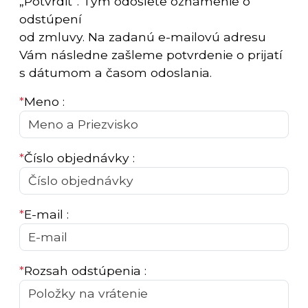
„Potvrdiť“. Tým odošlete oznámenie o
odstúpení
od zmluvy. Na zadanú e-mailovú adresu
Vám následne zašleme potvrdenie o prijatí
s dátumom a časom odoslania.
*
Meno :
*
Číslo objednávky :
*
E-mail :
*
Rozsah odstúpenia :