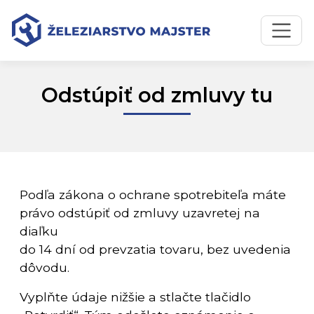
Preskočiť na obsah
Preskočiť na hlavné menu
Odstúpiť od zmluvy tu
Podľa zákona o ochrane spotrebiteľa máte
právo odstúpiť od zmluvy uzavretej na
diaľku
do 14 dní od prevzatia tovaru, bez uvedenia
dôvodu.
Vyplňte údaje nižšie a stlačte tlačidlo