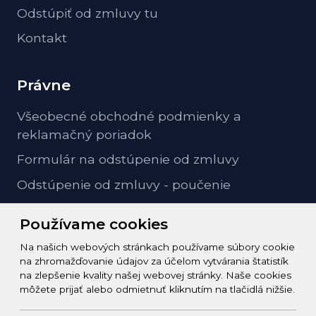
Odstúpiť od zmluvy tu
Kontakt
Právne
Všeobecné obchodné podmienky a
reklamačný poriadok
Formulár na odstúpenie od zmluvy
Odstúpenie od zmluvy - poučenie
GDPR ochrana osobných údajov
Používame cookies
Na našich webových stránkach používame súbory cookie
Kontakt
na zhromažďovanie údajov za účelom vytvárania štatistík
na zlepšenie kvality našej webovej stránky. Naše cookies
info@zeleziarstvo-majster.sk
môžete prijať alebo odmietnuť kliknutím na tlačidlá nižšie.
+421456812908