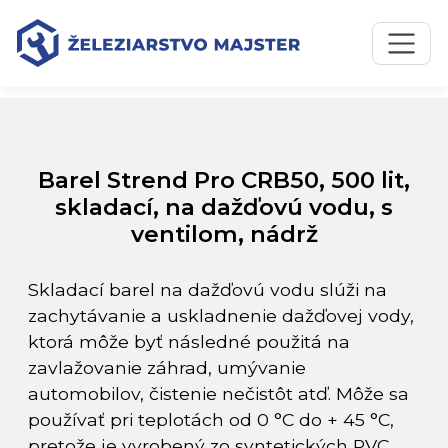
Preskočiť na obsah
Preskočiť na hlavné menu
Úvodná stránka
Katalóg produktov
Barel Strend Pro CRB50, 500 lit, skladací, na dažďovú
vodu, s ventilom, nádrž
Barel Strend Pro CRB50, 500 lit,
skladací, na dažďovú vodu, s
ventilom, nádrž
Skladací barel na dažďovú vodu slúži na
zachytávanie a uskladnenie dažďovej vody,
ktorá môže byť následné použitá na
zavlažovanie záhrad, umývanie
automobilov, čistenie nečistôt atď. Môže sa
používať pri teplotách od 0 °C do + 45 °C,
pretože je vyrobený zo syntetických PVC