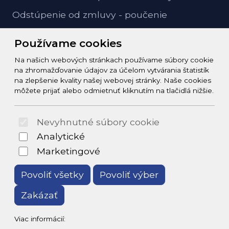
Odstúpenie od zmluvy - poučenie
GDPR ochrana osobných údajov
Používame cookies
Na našich webových stránkach používame súbory cookie
Kontakt
na zhromažďovanie údajov za účelom vytvárania štatistík
na zlepšenie kvality našej webovej stránky. Naše cookies
info@zeleziarstvo-majster.sk
môžete prijať alebo odmietnuť kliknutím na tlačidlá nižšie.
+421456812908
Nevyhnutné súbory cookie
© 2026 Arrabella s.r.o., mayabella s.r.o., Všetky práva
Analytické
vyhradené.
Marketingové
Povoliť všetky
Povoliť výber
Zakázať
Hosting:
- Web:
Viac informácií: