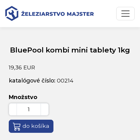
Preskočiť na obsah
Preskočiť na hlavné menu
Úvodná stránka
Katalóg produktov
BluePool kombi mini tablety 1kg
BluePool kombi mini tablety 1kg
19,36 EUR
katalógové číslo:
00214
Množstvo
do košíka