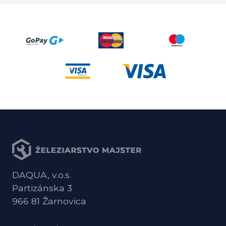
DAQUA, v.o.s.
Partizánska 3
966 81 Žarnovica