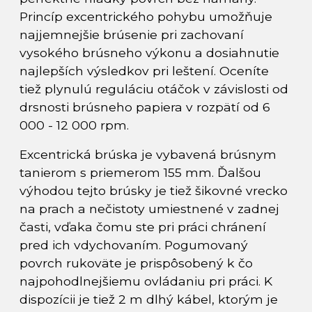
Princíp excentrického pohybu umožňuje
najjemnejšie brúsenie pri zachovaní
vysokého brúsneho výkonu a dosiahnutie
najlepších výsledkov pri leštení. Oceníte
tiež plynulú reguláciu otáčok v závislosti od
drsnosti brúsneho papiera v rozpätí od 6
000 - 12 000 rpm.
Excentrická brúska je vybavená brúsnym
tanierom s priemerom 155 mm. Ďalšou
výhodou tejto brúsky je tiež šikovné vrecko
na prach a nečistoty umiestnené v zadnej
časti, vďaka čomu ste pri práci chránení
pred ich vdychovaním. Pogumovaný
povrch rukoväte je prispôsobený k čo
najpohodlnejšiemu ovládaniu pri práci. K
dispozícii je tiež 2 m dlhý kábel, ktorým je