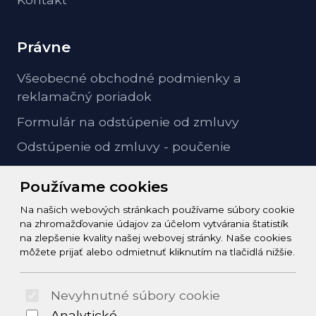
Právne
Všeobecné obchodné podmienky a
reklamačný poriadok
Formulár na odstúpenie od zmluvy
Odstúpenie od zmluvy - poučenie
GDPR ochrana osobných údajov
Používame cookies
Na našich webových stránkach používame súbory cookie
Kontakt
na zhromažďovanie údajov za účelom vytvárania štatistík
na zlepšenie kvality našej webovej stránky. Naše cookies
info@zeleziarstvo-majster.sk
môžete prijať alebo odmietnuť kliknutím na tlačidlá nižšie.
+421456812908
Nevyhnutné súbory cookie
© 2026 Arrabella s.r.o., mayabella s.r.o., Všetky práva
Analytické