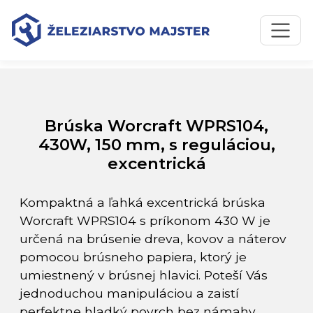
Preskočiť na obsah
Preskočiť na hlavné menu
Úvodná stránka
Katalóg produktov
Brúska Worcraft WPRS104, 430W, 150 mm, s reguláciou,
excentrická
Brúska Worcraft WPRS104,
430W, 150 mm, s reguláciou,
excentrická
Kompaktná a ľahká excentrická brúska
Worcraft WPRS104 s príkonom 430 W je
určená na brúsenie dreva, kovov a náterov
pomocou brúsneho papiera, ktorý je
umiestnený v brúsnej hlavici. Poteší Vás
jednoduchou manipuláciou a zaistí
perfektne hladký povrch bez námahy.