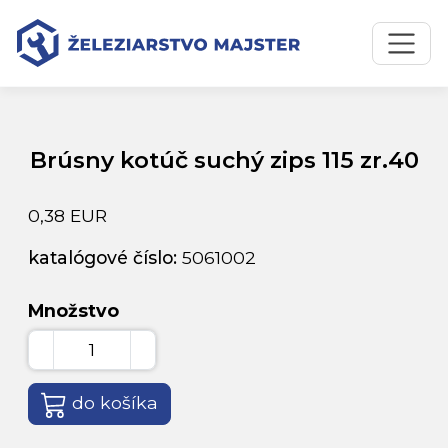
Preskočiť na obsah
Preskočiť na hlavné menu
Úvodná stránka
Katalóg produktov
Brúsny kotúč suchý zips 115 zr.40
Brúsny kotúč suchý zips 115 zr.40
0,38 EUR
katalógové číslo:
5061002
Množstvo
do košíka