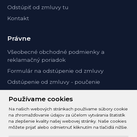
Odstúpiť od zmluvy tu
Kontakt
Právne
Všeobecné obchodné podmienky a
reklamačný poriadok
Formulár na odstúpenie od zmluvy
Odstúpenie od zmluvy - poučenie
GDPR ochrana osobných údajov
Používame cookies
Na našich webových stránkach používame súbory cookie
Kontakt
na zhromažďovanie údajov za účelom vytvárania štatistík
na zlepšenie kvality našej webovej stránky. Naše cookies
info@zeleziarstvo-majster.sk
môžete prijať alebo odmietnuť kliknutím na tlačidlá nižšie.