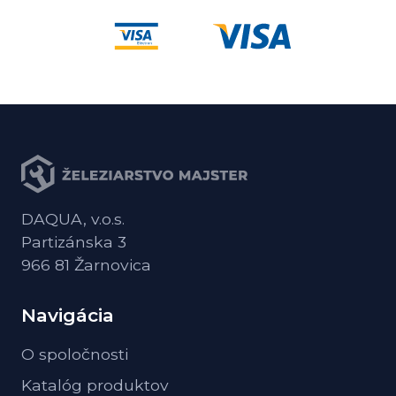
DAQUA, v.o.s.
Partizánska 3
966 81 Žarnovica
Navigácia
O spoločnosti
Katalóg produktov