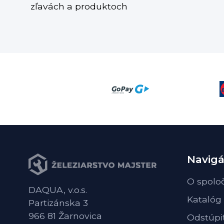
zľavách a produktoch
Navigá
O spolo
DAQUA, v.o.s.
Katalóg
Partizánska 3
966 81 Žarnovica
Odstúpi