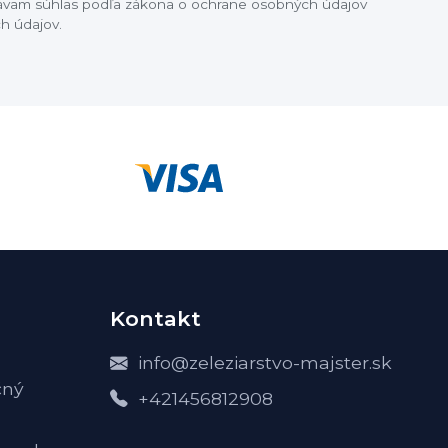
dávam súhlas podľa zákona o ochrane osobných údajov
h údajov.
Kontakt
info@zeleziarstvo-majster.sk
čný
+421456812908