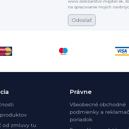
www.zeleziarstvo-majster.sk, 
na spracovanie mojich osobnýc
Odoslať
cia
Právne
čnosti
Všeobecné obchodné
podmienky a reklama
 produktov
poriadok
ť od zmluvy tu