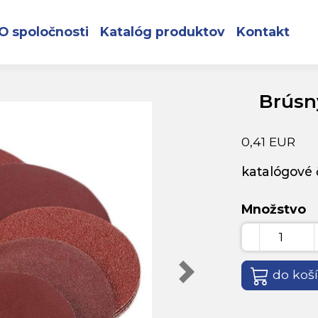
zips 115 zr.60
O spoločnosti
Katalóg produktov
Kontakt
Brúsny
0,41 EUR
katalógové č
Množstvo
do koš