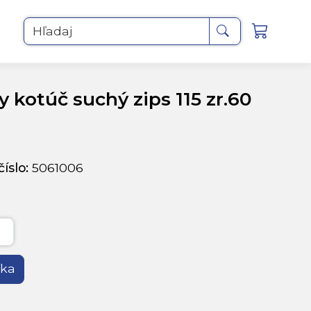
Hľadaj
 kotúč suchý zips 115 zr.60
íslo:
5061006
íka