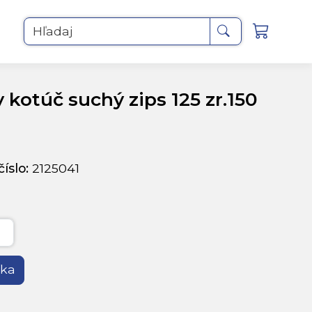
Hľadaj
 kotúč suchý zips 125 zr.150
íslo:
2125041
íka