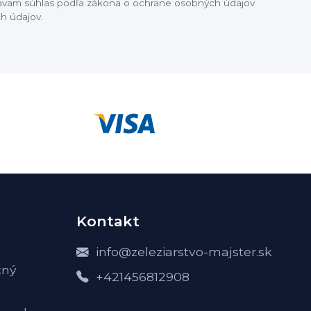
dávam súhlas podľa zákona o ochrane osobných údajov
h údajov.
Kontakt
info@zeleziarstvo-majster.sk
čný
+421456812908