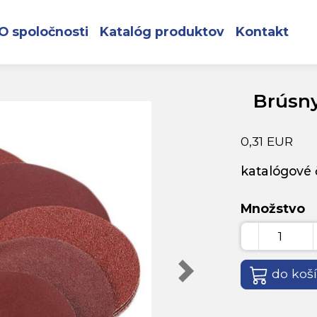
 zips 125 zr.150
O spoločnosti
Katalóg produktov
Kontakt
Brúsny
0,31 EUR
katalógové č
Množstvo
do koš