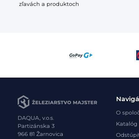
zľavách a produktoch
Navigá
O spolo
DAQUA, v.o.s.
Katalóg
Partizánska 3
966 81 Žarnovica
Odstúpi