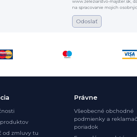
www.zeleziarstvo-majster.sk, 
na spracovanie mojich osobnýc
Odoslať
cia
Právne
čnosti
Všeobecné obchodné
podmienky a reklama
 produktov
poriadok
ť od zmluvy tu