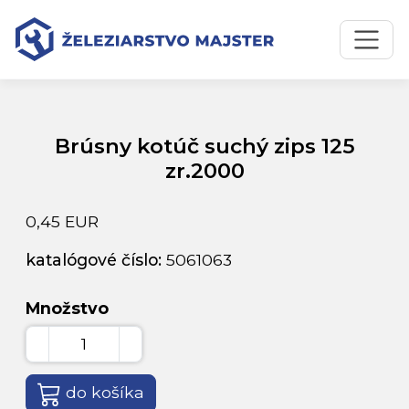
Preskočiť na obsah
Preskočiť na hlavné menu
Úvodná stránka
Katalóg produktov
Brúsny kotúč suchý zips 125 zr.2000
Brúsny kotúč suchý zips 125
zr.2000
0,45 EUR
katalógové číslo:
5061063
Množstvo
do košíka