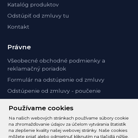
Katalóg produktov
Odstúpiť od zmluvy tu
Kontakt
Právne
Všeobecné obchodné podmienky a
reklamačný poriadok
Formulár na odstúpenie od zmluvy
Odstúpenie od zmluvy - poučenie
GDPR ochrana osobných údajov
Používame cookies
Na našich webových stránkach používame súbory cookie
Kontakt
na zhromažďovanie údajov za účelom vytvárania štatistík
na zlepšenie kvality našej webovej stránky. Naše cookies
info@zeleziarstvo-majster.sk
môžete prijať alebo odmietnuť kliknutím na tlačidlá nižšie.