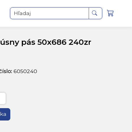
Hľadaj
úsny pás 50x686 240zr
íslo:
6050240
íka