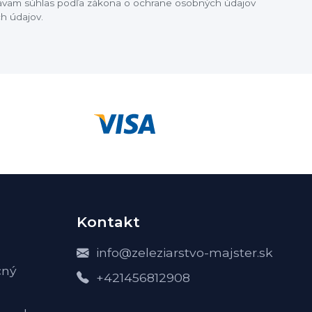
dávam súhlas podľa zákona o ochrane osobných údajov
h údajov.
Kontakt
info@zeleziarstvo-majster.sk
čný
+421456812908