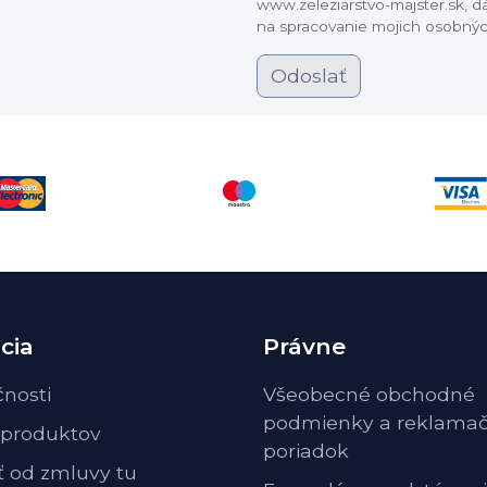
www.zeleziarstvo-majster.sk, 
na spracovanie mojich osobnýc
Odoslať
cia
Právne
čnosti
Všeobecné obchodné
podmienky a reklama
 produktov
poriadok
ť od zmluvy tu