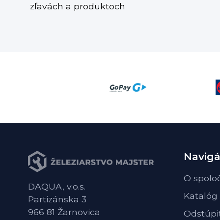
zľavách a produktoch
Navigá
O spolo
DAQUA, v.o.s.
Katalóg
Partizánska 3
966 81 Žarnovica
Odstúpi