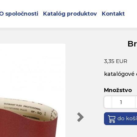
 240zr
O spoločnosti
Katalóg produktov
Kontakt
Br
3,35 EUR
katalógové č
Množstvo
do koš