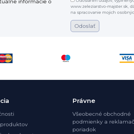
Odoslaním údajov, vyplnených
ktuálne informácie o
www.zeleziarstvo-majster.sk, 
na spracovanie mojich osobnýc
Odoslať
cia
Právne
čnosti
Všeobecné obchodné
podmienky a reklama
 produktov
poriadok