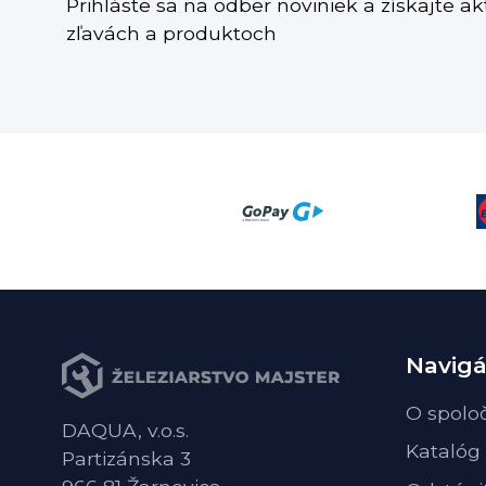
Prihláste sa na odber noviniek a získajte a
zľavách a produktoch
Navigá
O spolo
DAQUA, v.o.s.
Katalóg
Partizánska 3