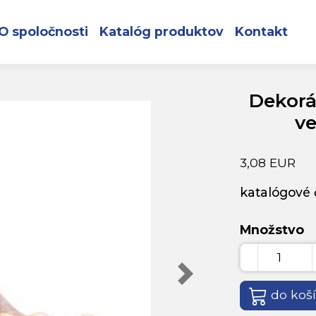
ružový, terakota, veľkonočný, 12x7x10,5 cm
O spoločnosti
Katalóg produktov
Kontakt
Dekorác
ve
3,08 EUR
katalógové č
Množstvo
do koš