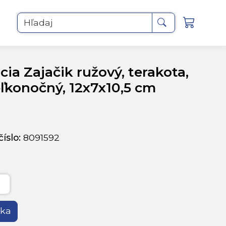
Hľadaj
ia Zajačik ružový, terakota,
ľkonočný, 12x7x10,5 cm
íslo:
8091592
íka