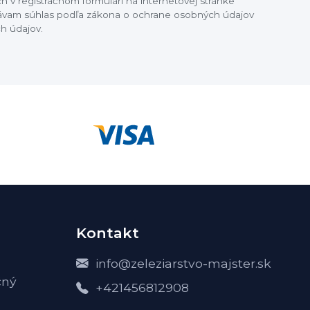
 v registračnom formulári na internetovej stránke
dávam súhlas podľa zákona o ochrane osobných údajov
h údajov.
Kontakt
info@zeleziarstvo-majster.sk
čný
+421456812908