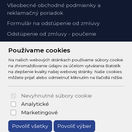
Všeobecné obchodné podmienky a
reklamačný poriadok
Formulár na odstúpenie od zmluvy
Odstúpenie od zmluvy - poučenie
GDPR ochrana osobných údajov
Používame cookies
Na našich webových stránkach používame súbory cookie
Kontakt
na zhromažďovanie údajov za účelom vytvárania štatistík
na zlepšenie kvality našej webovej stránky. Naše cookies
info@zeleziarstvo-majster.sk
môžete prijať alebo odmietnuť kliknutím na tlačidlá nižšie.
+421456812908
Nevyhnutné súbory cookie
© 2026 Arrabella s.r.o., mayabella s.r.o., Všetky práva
Analytické
vyhradené.
Marketingové
Povoliť všetky
Povoliť výber