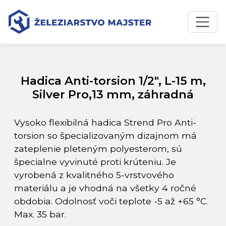
Preskočiť na obsah
Preskočiť na hlavné menu
Úvodná stránka
Katalóg produktov
Hadica Anti-torsion 1/2", L-15 m, Silver Pro,13 mm, záhradná
Hadica Anti-torsion 1/2", L-15 m,
Silver Pro,13 mm, záhradná
Vysoko flexibilná hadica Strend Pro Anti-
torsion so špecializovaným dizajnom má
zateplenie pleteným polyesterom, sú
špecialne vyvinuté proti krúteniu. Je
vyrobená z kvalitného 5-vrstvového
materiálu a je vhodná na všetky 4 ročné
obdobia. Odolnosť voči teplote -5 až +65 °C.
Max. 35 bar.