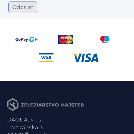
Odoslať
DAQUA, v.o.s.
Partizánska 3