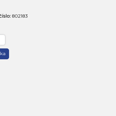
íslo:
802183
íka