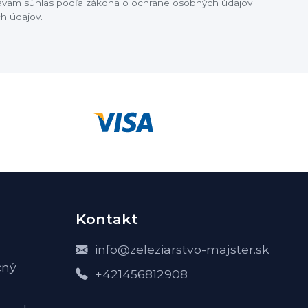
dávam súhlas podľa zákona o ochrane osobných údajov
h údajov.
Kontakt
info@zeleziarstvo-majster.sk
čný
+421456812908