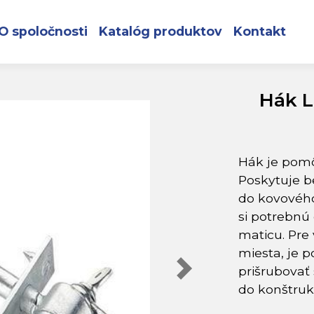
2x140 mm, na záhradnú hojdačku
O spoločnosti
Katalóg produktov
Kontakt
Hák L
Hák je pomô
Poskytuje b
do kovového
si potrebnú
maticu. Pre
miesta, je 
prišrubovať 
do konštrukc