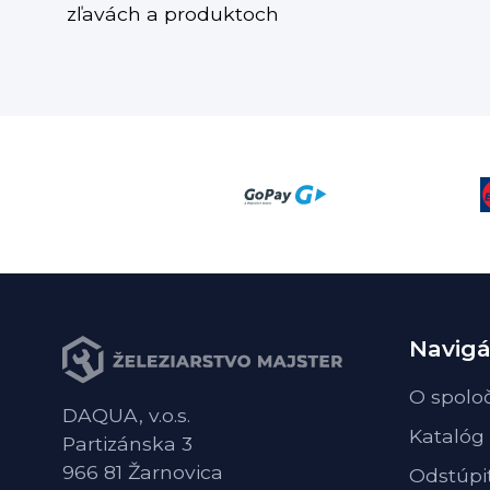
zľavách a produktoch
Navigá
O spolo
DAQUA, v.o.s.
Katalóg
Partizánska 3
966 81 Žarnovica
Odstúpi