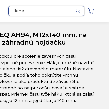
Hľadaj
EQ AH94, M12x140 mm, na
záhradnú hojdačku
ckou pre spojenie závesných častí.
ezpečné pripevnenie. Hák je možné navŕtať
 alebo tiež dreveného materiálu. Nastavíte
 dĺžku a podľa toho dokrútite vrchnú
 vloženie oka produktu do závesného
potrebné ho najprv odšrubovať a spätne
späť. Priemer časti tyče háku, ktorá sa zaistí
ie, je 12 mm a jej dĺžka je 140 mm.