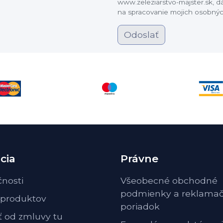
www.zeleziarstvo-majster.sk, 
na spracovanie mojich osobnýc
Odoslať
cia
Právne
čnosti
Všeobecné obchodné
podmienky a reklama
 produktov
poriadok
ť od zmluvy tu