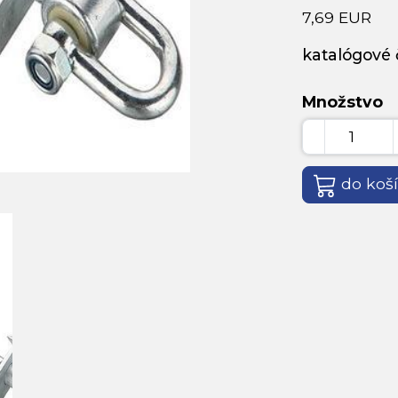
7,69 EUR
katalógové č
Množstvo
do koš