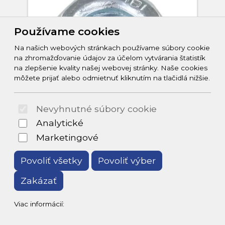
Používame cookies
Na našich webových stránkach používame súbory cookie
na zhromažďovanie údajov za účelom vytvárania štatistík
na zlepšenie kvality našej webovej stránky. Naše cookies
môžete prijať alebo odmietnuť kliknutím na tlačidlá nižšie.
Nevyhnutné súbory cookie
Spojovací materiál
Analytické
Marketingové
Ponúkame kompletný sortiment
spojovacieho materiálu pre
Povoliť všetky
Povoliť výber
stavbu, montáž aj opravy. U nás
nájdete skrutky, matice,
Zakázať
hmoždinky, klince, závitové tyče
aj kotviaci materiál rôznych
Viac informácií:
veľkostí a typov. Spoľahlivé