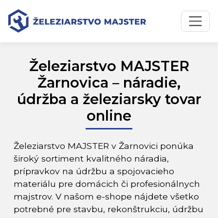
Preskočiť na obsah
Preskočiť na hlavné menu
Železiarstvo MAJSTER
Žarnovica – náradie,
údržba a železiarsky tovar
online
Železiarstvo MAJSTER v Žarnovici ponúka
široký sortiment kvalitného náradia,
prípravkov na údržbu a spojovacieho
materiálu pre domácich či profesionálnych
majstrov. V našom e-shope nájdete všetko
potrebné pre stavbu, rekonštrukciu, údržbu