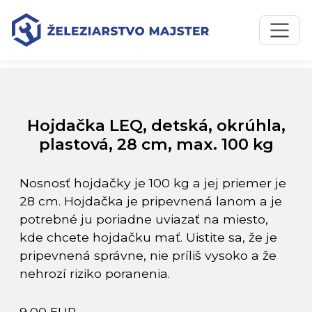
Preskočiť na obsah
Preskočiť na hlavné menu
Úvodná stránka
Katalóg produktov
Hojdačka LEQ, detská, okrúhla, plastová, 28 cm, max. 100
kg
Hojdačka LEQ, detská, okrúhla,
plastová, 28 cm, max. 100 kg
Nosnosť hojdačky je 100 kg a jej priemer je
28 cm. Hojdačka je pripevnená lanom a je
potrebné ju poriadne uviazať na miesto,
kde chcete hojdačku mať. Uistite sa, že je
pripevnená správne, nie príliš vysoko a že
nehrozí riziko poranenia.
9,00 EUR