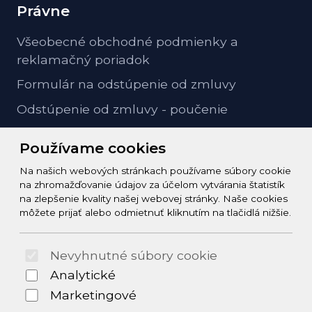
Právne
Všeobecné obchodné podmienky a
reklamačný poriadok
Formulár na odstúpenie od zmluvy
Odstúpenie od zmluvy - poučenie
GDPR ochrana osobných údajov
Používame cookies
Na našich webových stránkach používame súbory cookie
Kontakt
na zhromažďovanie údajov za účelom vytvárania štatistík
na zlepšenie kvality našej webovej stránky. Naše cookies
info@zeleziarstvo-majster.sk
môžete prijať alebo odmietnuť kliknutím na tlačidlá nižšie.
+421456812908
Nevyhnutné súbory cookie
© 2026 Arrabella s.r.o., mayabella s.r.o., Všetky práva
Analytické
vyhradené.
Marketingové