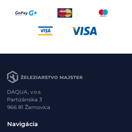
DAQUA, v.o.s.
Partizánska 3
966 81 Žarnovica
Navigácia