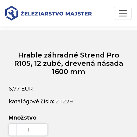
Preskočiť na obsah
Preskočiť na hlavné menu
Úvodná stránka
Katalóg produktov
Hrable záhradné Strend Pro R105, 12 zubé, drevená násada
1600 mm
Hrable záhradné Strend Pro
R105, 12 zubé, drevená násada
1600 mm
6,77 EUR
katalógové číslo:
211229
Množstvo