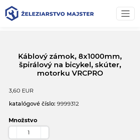
Preskočiť na obsah
Preskočiť na hlavné menu
Úvodná stránka
Katalóg produktov
Káblový zámok, 8x1000mm, špirálový na bicykel, skúter,
motorku VRCPRO
Káblový zámok, 8x1000mm,
špirálový na bicykel, skúter,
motorku VRCPRO
3,60 EUR
katalógové číslo:
9999312
Množstvo