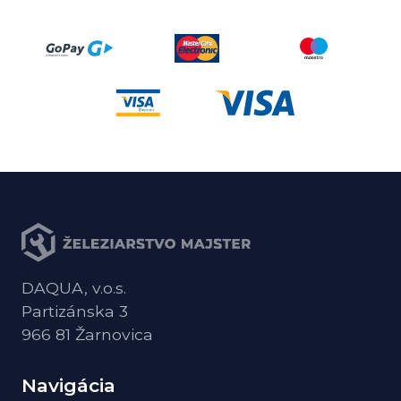
DAQUA, v.o.s.
Partizánska 3
966 81 Žarnovica
Navigácia