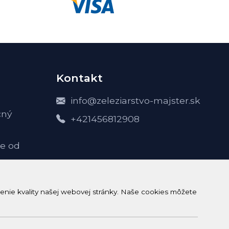
Kontakt
info@zeleziarstvo-majster.sk
čný
+421456812908
e od
-
enie kvality našej webovej stránky. Naše cookies môžete
h údajov