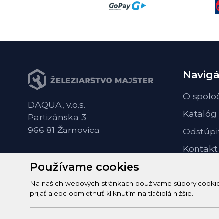
Navigá
O spolo
DAQUA, v.o.s.
Katalóg
Partizánska 3
966 81 Žarnovica
Odstúpi
Kontakt
Používame cookies
Na našich webových stránkach používame súbory cookie n
prijať alebo odmietnuť kliknutím na tlačidlá nižšie.