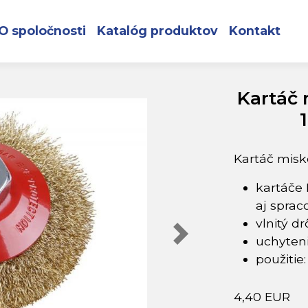
omosadzený vlnitý 100x20mm M14 FESTA
O spoločnosti
Katalóg produktov
Kontakt
Kartáč 
Kartáč misk
kartáče 
aj sprac
vlnitý 
uchyten
použitie
4,40 EUR