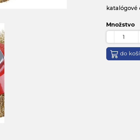
katalógové č
Množstvo
do koš