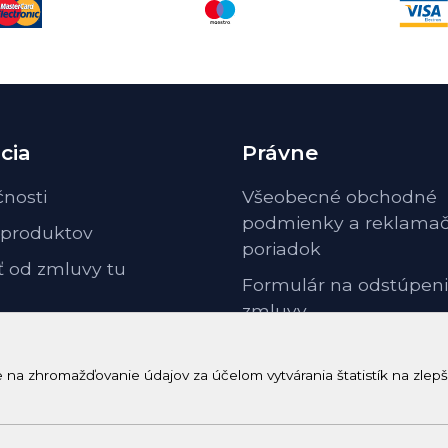
cia
Právne
čnosti
Všeobecné obchodné
podmienky a reklama
 produktov
poriadok
ť od zmluvy tu
Formulár na odstúpeni
zmluvy
Odstúpenie od zmluvy 
poučenie
a zhromažďovanie údajov za účelom vytvárania štatistík na zlepš
GDPR ochrana osobnýc