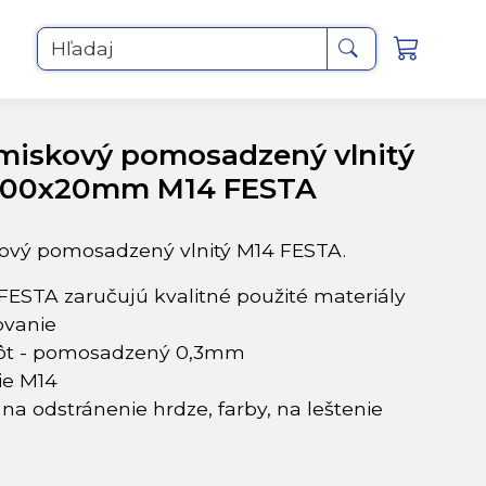
Hľadaj
miskový pomosadzený vlnitý
100x20mm M14 FESTA
ový pomosadzený vlnitý M14 FESTA.
FESTA zaručujú kvalitné použité materiály
ovanie
drôt - pomosadzený 0,3mm
ie M14
: na odstránenie hrdze, farby, na leštenie