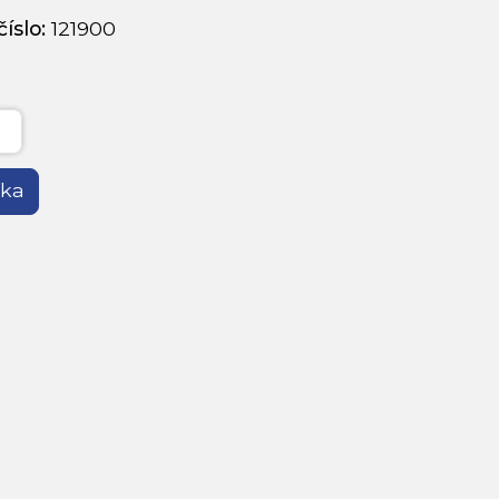
íslo:
121900
íka