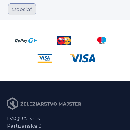
Odoslať
DAQUA, v.o.s.
Partizánska 3