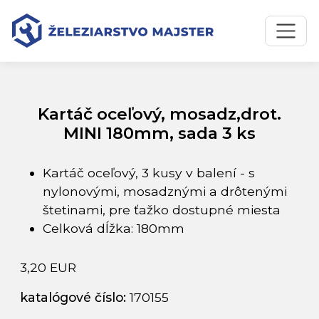
Preskočiť na obsah
Preskočiť na hlavné menu
Úvodná stránka
Katalóg produktov
Kartáč oceľový, mosadz,drot. MINI 180mm, sada 3 ks
Kartáč oceľový, mosadz,drot.
MINI 180mm, sada 3 ks
Kartáč oceľový, 3 kusy v balení - s
nylonovými, mosadznými a drôtenými
štetinami, pre ťažko dostupné miesta
Celková dĺžka: 180mm
3,20 EUR
katalógové číslo:
170155