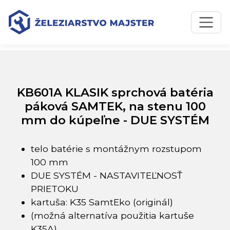
Preskočiť na obsah
Preskočiť na hlavné menu
Úvodná stránka
Katalóg produktov
KB601A KLASIK sprchová batéria páková SAMTEK, na
stenu 100 mm do kúpeľne - DUE SYSTÉM
KB601A KLASIK sprchová batéria
páková SAMTEK, na stenu 100
mm do kúpeľne - DUE SYSTÉM
telo batérie s montážnym rozstupom
100 mm
DUE SYSTÉM - NASTAVITEĽNOSŤ
PRIETOKU
kartuša: K35 SamtEko (originál)
(možná alternatíva použitia kartuše
K35A)