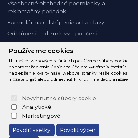
Všeobecné obchodné podmienky a
reklamačný poriadok
Formulár na odstúpenie od zmluvy
Odstúpenie od zmluvy - poučenie
GDPR ochrana osobných údajov
Používame cookies
Na našich webových stránkach používame súbory cookie
Kontakt
na zhromažďovanie údajov za účelom vytvárania štatistík
na zlepšenie kvality našej webovej stránky. Naše cookies
info@zeleziarstvo-majster.sk
môžete prijať alebo odmietnuť kliknutím na tlačidlá nižšie.
+421456812908
Nevyhnutné súbory cookie
© 2026 Arrabella s.r.o., mayabella s.r.o., Všetky práva
Analytické
vyhradené.
Marketingové
Povoliť všetky
Povoliť výber