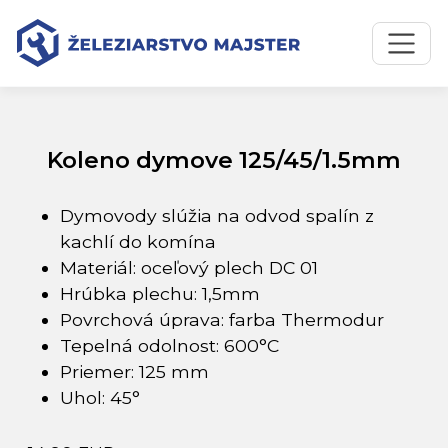
Preskočiť na obsah
Preskočiť na hlavné menu
Úvodná stránka
Katalóg produktov
Koleno dymove 125/45/1.5mm
Koleno dymove 125/45/1.5mm
Dymovody slúžia na odvod spalín z
kachlí do komína
Materiál: oceľový plech DC 01
Hrúbka plechu: 1,5mm
Povrchová úprava: farba Thermodur
Tepelná odolnost: 600°C
Priemer: 125 mm
Uhol: 45°