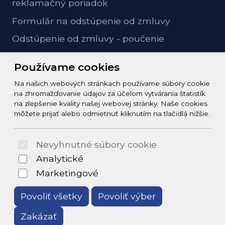
reklamačný poriadok
Formulár na odstúpenie od zmluvy
Odstúpenie od zmluvy - poučenie
GDPR ochrana osobných údajov
Používame cookies
Na našich webových stránkach používame súbory cookie
Kontakt
na zhromažďovanie údajov za účelom vytvárania štatistík
na zlepšenie kvality našej webovej stránky. Naše cookies
info@zeleziarstvo-majster.sk
môžete prijať alebo odmietnuť kliknutím na tlačidlá nižšie.
+421456812908
Nevyhnutné súbory cookie
© 2026 Arrabella s.r.o., mayabella s.r.o., Všetky práva
Analytické
vyhradené.
Marketingové
Povoliť všetky
Povoliť výber
Zakázať
Hosting:
- Web: