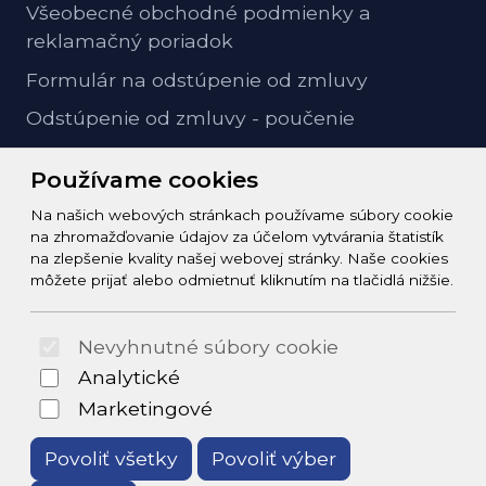
Všeobecné obchodné podmienky a
reklamačný poriadok
Formulár na odstúpenie od zmluvy
Odstúpenie od zmluvy - poučenie
GDPR ochrana osobných údajov
Používame cookies
Na našich webových stránkach používame súbory cookie
Kontakt
na zhromažďovanie údajov za účelom vytvárania štatistík
na zlepšenie kvality našej webovej stránky. Naše cookies
info@zeleziarstvo-majster.sk
môžete prijať alebo odmietnuť kliknutím na tlačidlá nižšie.
+421456812908
Nevyhnutné súbory cookie
© 2026 Arrabella s.r.o., mayabella s.r.o., Všetky práva
Analytické
vyhradené.
Marketingové
Povoliť všetky
Povoliť výber