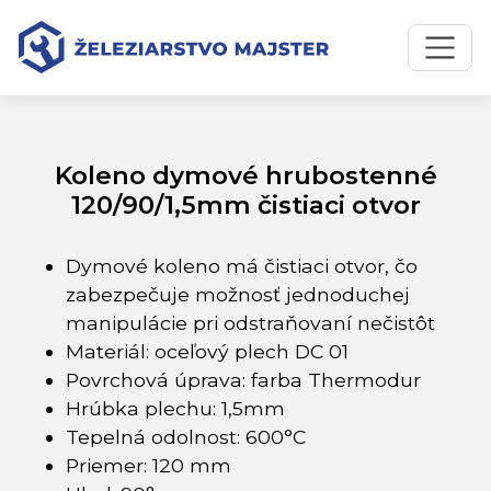
Preskočiť na obsah
Preskočiť na hlavné menu
Úvodná stránka
Katalóg produktov
Koleno dymové hrubostenné 120/90/1,5mm čistiaci otvor
Koleno dymové hrubostenné
120/90/1,5mm čistiaci otvor
Dymové koleno má čistiaci otvor, čo
zabezpečuje možnosť jednoduchej
manipulácie pri odstraňovaní nečistôt
Materiál: oceľový plech DC 01
Povrchová úprava: farba Thermodur
Hrúbka plechu: 1,5mm
Tepelná odolnost: 600°C
Priemer: 120 mm