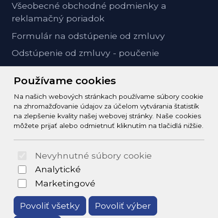
Všeobecné obchodné podmienky a
reklamačný poriadok
Formulár na odstúpenie od zmluvy
Odstúpenie od zmluvy - poučenie
GDPR ochrana osobných údajov
Používame cookies
Na našich webových stránkach používame súbory cookie
Kontakt
na zhromažďovanie údajov za účelom vytvárania štatistík
na zlepšenie kvality našej webovej stránky. Naše cookies
info@zeleziarstvo-majster.sk
môžete prijať alebo odmietnuť kliknutím na tlačidlá nižšie.
+421456812908
Nevyhnutné súbory cookie
© 2026 Arrabella s.r.o., mayabella s.r.o., Všetky práva
Analytické
vyhradené.
Marketingové
Povoliť všetky
Povoliť výber