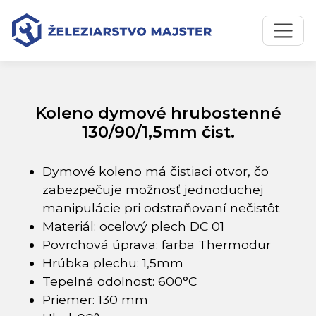
Preskočiť na obsah
Preskočiť na hlavné menu
Úvodná stránka
Katalóg produktov
Koleno dymové hrubostenné 130/90/1,5mm čist.
Koleno dymové hrubostenné
130/90/1,5mm čist.
Dymové koleno má čistiaci otvor, čo
zabezpečuje možnosť jednoduchej
manipulácie pri odstraňovaní nečistôt
Materiál: oceľový plech DC 01
Povrchová úprava: farba Thermodur
Hrúbka plechu: 1,5mm
Tepelná odolnost: 600°C
Priemer: 130 mm