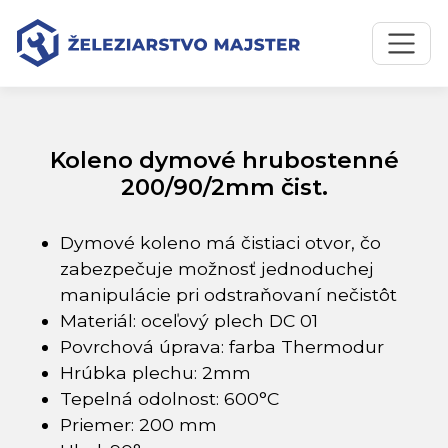
Preskočiť na obsah
Preskočiť na hlavné menu
Úvodná stránka
Katalóg produktov
Koleno dymové hrubostenné 200/90/2mm čist.
Koleno dymové hrubostenné
200/90/2mm čist.
Dymové koleno má čistiaci otvor, čo
zabezpečuje možnosť jednoduchej
manipulácie pri odstraňovaní nečistôt
Materiál: oceľový plech DC 01
Povrchová úprava: farba Thermodur
Hrúbka plechu: 2mm
Tepelná odolnost: 600°C
Priemer: 200 mm