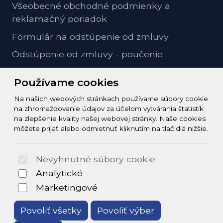
Všeobecné obchodné podmienky a
reklamačný poriadok
Formulár na odstúpenie od zmluvy
Odstúpenie od zmluvy - poučenie
GDPR ochrana osobných údajov
Používame cookies
Na našich webových stránkach používame súbory cookie
Kontakt
na zhromažďovanie údajov za účelom vytvárania štatistík
na zlepšenie kvality našej webovej stránky. Naše cookies
info@zeleziarstvo-majster.sk
môžete prijať alebo odmietnuť kliknutím na tlačidlá nižšie.
+421456812908
Nevyhnutné súbory cookie
© 2026 Arrabella s.r.o., mayabella s.r.o., Všetky práva
Analytické
vyhradené.
Marketingové
Povoliť všetky
Povoliť výber