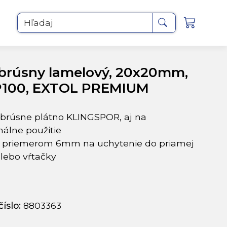
Hľadaj
brúsny lamelový, 20x20mm,
P100, EXTOL PREMIUM
 brúsne plátno KLINGSPOR, aj na
nálne použitie
s priemerom 6mm na uchytenie do priamej
lebo vŕtačky
íslo:
8803363