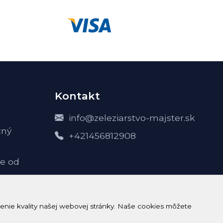
Kontakt
info@zeleziarstvo-majster.sk
čný
+421456812908
e od
-
enie kvality našej webovej stránky. Naše cookies môžete
h údajov