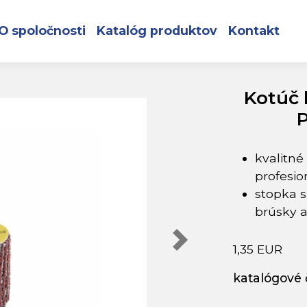
elový, 20x20mm, P100, EXTOL PREMIUM
O spoločnosti
Katalóg produktov
Kontakt
Kotúč 
kvalitné
profesio
stopka 
brúsky a
1,35 EUR
katalógové č