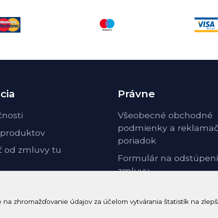
cia
Právne
čnosti
Všeobecné obchodné
podmienky a reklama
 produktov
poriadok
ť od zmluvy tu
Formulár na odstúpeni
zmluvy
Odstúpenie od zmluvy 
poučenie
a zhromažďovanie údajov za účelom vytvárania štatistík na zlepš
GDPR ochrana osobnýc