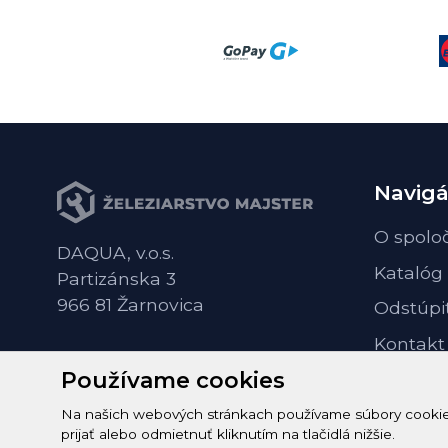
Navigá
O spolo
DAQUA, v.o.s.
Katalóg
Partizánska 3
966 81 Žarnovica
Odstúpi
Kontakt
Používame cookies
Na našich webových stránkach používame súbory cookie n
prijať alebo odmietnuť kliknutím na tlačidlá nižšie.