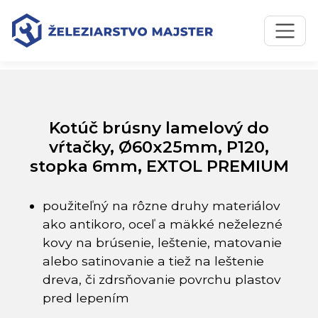
Preskočiť na obsah
Preskočiť na hlavné menu
Úvodná stránka
Katalóg produktov
Kotúč brúsny lamelový do vŕtačky, Ø60x25mm, P120,
stopka 6mm, EXTOL PREMIUM
Kotúč brúsny lamelový do
vŕtačky, Ø60x25mm, P120,
stopka 6mm, EXTOL PREMIUM
použiteľný na rôzne druhy materiálov
ako antikoro, oceľ a mäkké neželezné
kovy na brúsenie, leštenie, matovanie
alebo satinovanie a tiež na leštenie
dreva, či zdrsňovanie povrchu plastov
pred lepením