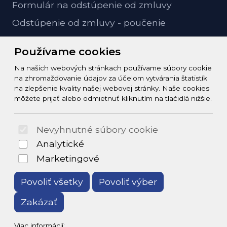
Formulár na odstúpenie od zmluvy
Odstúpenie od zmluvy - poučenie
GDPR ochrana osobných údajov
Používame cookies
Na našich webových stránkach používame súbory cookie
Kontakt
na zhromažďovanie údajov za účelom vytvárania štatistík
na zlepšenie kvality našej webovej stránky. Naše cookies
info@zeleziarstvo-majster.sk
môžete prijať alebo odmietnuť kliknutím na tlačidlá nižšie.
+421456812908
Nevyhnutné súbory cookie
© 2026 Arrabella s.r.o., mayabella s.r.o., Všetky práva
Analytické
vyhradené.
Marketingové
Povoliť všetky
Povoliť výber
Zakázať
Hosting:
- Web:
Viac informácií: