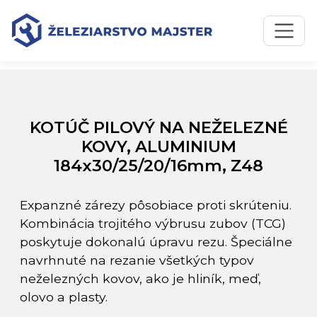
Preskočiť na obsah
Preskočiť na hlavné menu
Úvodná stránka
Katalóg produktov
KOTÚČ PILOVÝ NA NEŽELEZNÉ KOVY, ALUMINIUM
184x30/25/20/16mm, Z48
KOTÚČ PILOVÝ NA NEŽELEZNÉ
KOVY, ALUMINIUM
184x30/25/20/16mm, Z48
Expanzné zárezy pôsobiace proti skrúteniu.
Kombinácia trojitého výbrusu zubov (TCG)
poskytuje dokonalú úpravu rezu. Špeciálne
navrhnuté na rezanie všetkých typov
neželezných kovov, ako je hliník, meď,
olovo a plasty.