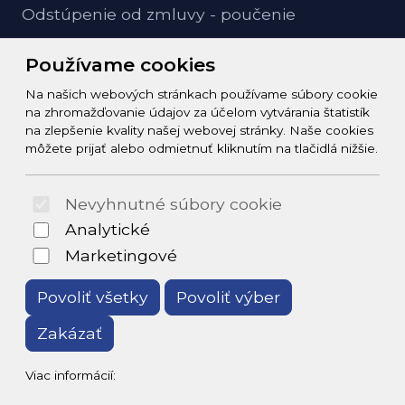
Odstúpenie od zmluvy - poučenie
GDPR ochrana osobných údajov
Používame cookies
Na našich webových stránkach používame súbory cookie
Kontakt
na zhromažďovanie údajov za účelom vytvárania štatistík
na zlepšenie kvality našej webovej stránky. Naše cookies
info@zeleziarstvo-majster.sk
môžete prijať alebo odmietnuť kliknutím na tlačidlá nižšie.
+421456812908
Nevyhnutné súbory cookie
© 2026 Arrabella s.r.o., mayabella s.r.o., Všetky práva
Analytické
vyhradené.
Marketingové
Povoliť všetky
Povoliť výber
Zakázať
Hosting:
- Web:
Viac informácií: