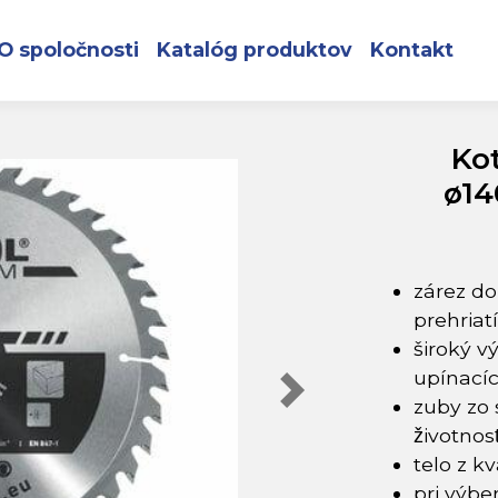
 plátkami, ø140x2,8x16mm, 30z, EXTOL PREMIUM
O spoločnosti
Katalóg produktov
Kontakt
Kot
ø14
zárez do
prehria
široký v
upínacíc
zuby zo 
životnost
telo z kv
pri výbe