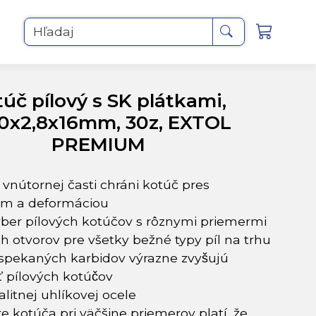
Hľadaj
úč pílový s SK plátkami,
0x2,8x16mm, 30z, EXTOL
PREMIUM
 vnútornej časti chráni kotúč pres
tím a deformáciou
ýber pílových kotúčov s rôznymi priemermi
h otvorov pre všetky bežné typy píl na trhu
spekaných karbidov výrazne zvyšujú
̌ pílových kotúčov
alitnej uhlíkovej ocele
re kotúča pri väčšine priemerov platí, že