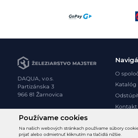
Navigá
O spolo
DAQUA, v.o.s.
Katalóg
Partizánska 3
966 81 Žarnovica
Odstúpi
Kontakt
Používame cookies
Na našich webových stránkach používame súbory cookie n
prijať alebo odmietnuť kliknutím na tlačidlá nižšie.