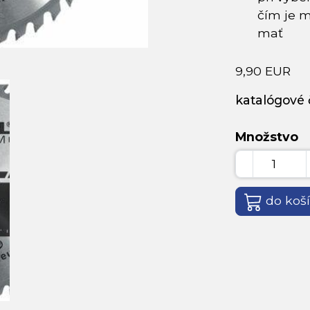
čím je m
mať
9,90 EUR
katalógové č
Množstvo
do koš