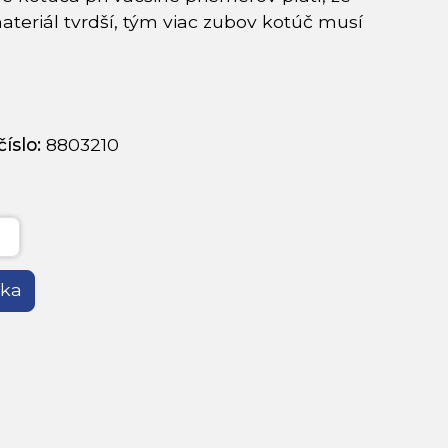
ateriál tvrdší, tým viac zubov kotúč musí
íslo:
8803210
íka