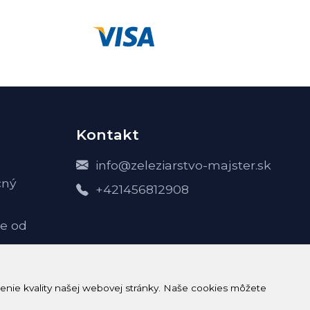
Kontakt
info@zeleziarstvo-majster.sk
čný
+421456812908
e od
-
enie kvality našej webovej stránky. Naše cookies môžete