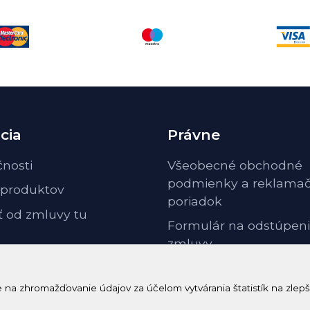
cia
Právne
čnosti
Všeobecné obchodné
podmienky a reklama
 produktov
poriadok
ť od zmluvy tu
Formulár na odstúpeni
zmluvy
Odstúpenie od zmluvy 
poučenie
a zhromažďovanie údajov za účelom vytvárania štatistík na zlepš