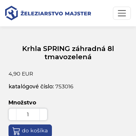
Preskočiť na obsah
Preskočiť na hlavné menu
Úvodná stránka
Katalóg produktov
Krhla SPRING záhradná 8l tmavozelená
Krhla SPRING záhradná 8l
tmavozelená
4,90 EUR
katalógové číslo:
753016
Množstvo
do košíka