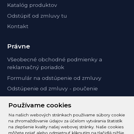
Katalóg produktov
Odstúpiť od zmluvy tu
Kontakt
Právne
Všeobecné obchodné podmienky a
reklamačný poriadok
Formulár na odstúpenie od zmluvy
Odstúpenie od zmluvy - poučenie
GDPR ochrana osobných údajov
Používame cookies
Na našich webových stránkach používame súbory cookie
Kontakt
na zhromažďovanie údajov za účelom vytvárania štatistík
na zlepšenie kvality našej webovej stránky. Naše cookies
info@zeleziarstvo-majster.sk
môžete prijať alebo odmietnuť kliknutím na tlačidlá nižšie.