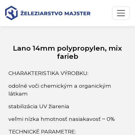
Preskočiť na obsah
Preskočiť na hlavné menu
Úvodná stránka
Katalóg produktov
Lano 14mm polypropylen, mix farieb
Lano 14mm polypropylen, mix
farieb
CHARAKTERISTIKA VÝROBKU:
odolné voči chemickým a organickým
látkam
stabilizácia UV žiarenia
veľmi nízka hmotnosť nasiakavosť ~ 0%
TECHNICKÉ PARAMETRE: