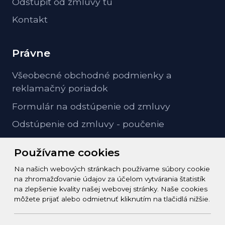
Odstúpiť od zmluvy tu
Kontakt
Právne
Všeobecné obchodné podmienky a
reklamačný poriadok
Formulár na odstúpenie od zmluvy
Odstúpenie od zmluvy - poučenie
GDPR ochrana osobných údajov
Používame cookies
Na našich webových stránkach používame súbory cookie
Kontakt
na zhromažďovanie údajov za účelom vytvárania štatistík
na zlepšenie kvality našej webovej stránky. Naše cookies
info@zeleziarstvo-majster.sk
môžete prijať alebo odmietnuť kliknutím na tlačidlá nižšie.
+421456812908