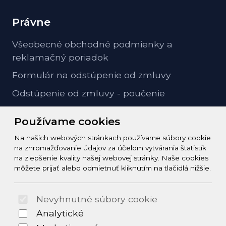
Právne
Všeobecné obchodné podmienky a
reklamačný poriadok
Formulár na odstúpenie od zmluvy
Odstúpenie od zmluvy - poučenie
GDPR ochrana osobných údajov
Používame cookies
Na našich webových stránkach používame súbory cookie
Kontakt
na zhromažďovanie údajov za účelom vytvárania štatistík
na zlepšenie kvality našej webovej stránky. Naše cookies
info@zeleziarstvo-majster.sk
môžete prijať alebo odmietnuť kliknutím na tlačidlá nižšie.
+421456812908
Nevyhnutné súbory cookie
© 2026 Arrabella s.r.o., mayabella s.r.o., Všetky práva
Analytické
vyhradené.