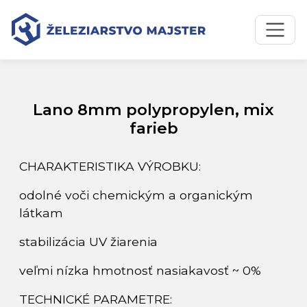
Preskočiť na obsah
Preskočiť na hlavné menu
Úvodná stránka
Katalóg produktov
Lano 8mm polypropylen, mix farieb
Lano 8mm polypropylen, mix
farieb
CHARAKTERISTIKA VÝROBKU:
odolné voči chemickým a organickým
látkam
stabilizácia UV žiarenia
veľmi nízka hmotnosť nasiakavosť ~ 0%
TECHNICKÉ PARAMETRE: