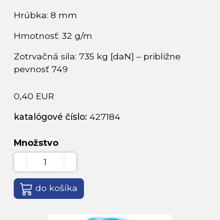
Hrúbka: 8 mm
Hmotnosť: 32 g/m
Zotrvačná sila: 735 kg [daN] – približne
pevnosť 749
0,40 EUR
katalógové číslo:
427184
Množstvo
do košíka