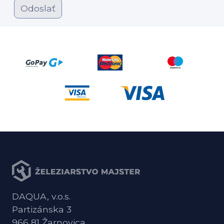
Odoslať
DAQUA, v.o.s.
Partizánska 3
966 81 Žarnovica