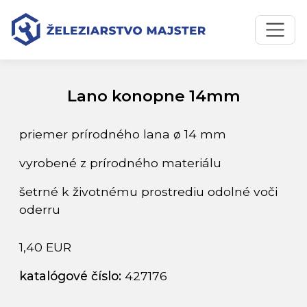
Preskočiť na obsah
Preskočiť na hlavné menu
Úvodná stránka
Katalóg produktov
Lano konopne 14mm
Lano konopne 14mm
priemer prírodného lana ø 14 mm
vyrobené z prírodného materiálu
šetrné k životnému prostrediu odolné voči
oderru
1,40 EUR
katalógové číslo:
427176