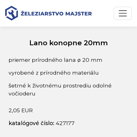
Preskočiť na obsah
Preskočiť na hlavné menu
Úvodná stránka
Katalóg produktov
Lano konopne 20mm
Lano konopne 20mm
priemer prírodného lana ø 20 mm
vyrobené z prírodného materiálu
šetrné k životnému prostrediu odolné
vočioderu
2,05 EUR
katalógové číslo:
427177