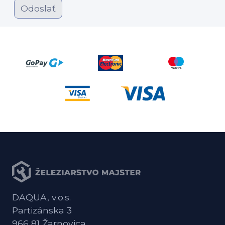
Odoslať
DAQUA, v.o.s.
Partizánska 3
966 81 Žarnovica