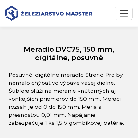
Preskočiť na obsah
Preskočiť na hlavné menu
Úvodná stránka
Katalóg produktov
Meradlo DVC75, 150 mm, digitálne, posuvné
Meradlo DVC75, 150 mm,
digitálne, posuvné
Posuvné, digitálne meradlo Strend Pro by
nemalo chýbať vo výbave vašej dielne.
Šublera slúži na meranie vnútorných aj
vonkajších priemerov do 150 mm. Merací
rozsah je od 0 do 150 mm. Meria s
presnosťou 0,01 mm. Napájanie
zabezpečuje 1 ks 1,5 V gombíkovej batérie.