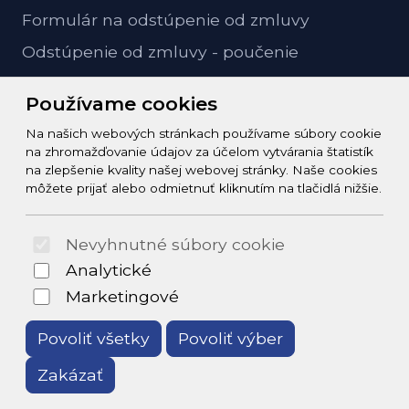
Formulár na odstúpenie od zmluvy
Odstúpenie od zmluvy - poučenie
GDPR ochrana osobných údajov
Používame cookies
Na našich webových stránkach používame súbory cookie
Kontakt
na zhromažďovanie údajov za účelom vytvárania štatistík
na zlepšenie kvality našej webovej stránky. Naše cookies
info@zeleziarstvo-majster.sk
môžete prijať alebo odmietnuť kliknutím na tlačidlá nižšie.
+421456812908
Nevyhnutné súbory cookie
© 2026 Arrabella s.r.o., mayabella s.r.o., Všetky práva
Analytické
vyhradené.
Marketingové
Povoliť všetky
Povoliť výber
Zakázať
Hosting:
- Web: