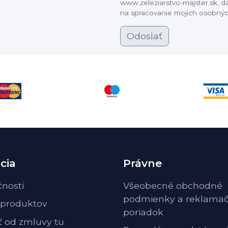
www.zeleziarstvo-majster.sk, 
na spracovanie mojich osobnýc
Odoslať
cia
Právne
čnosti
Všeobecné obchodné
podmienky a reklama
 produktov
poriadok
ť od zmluvy tu