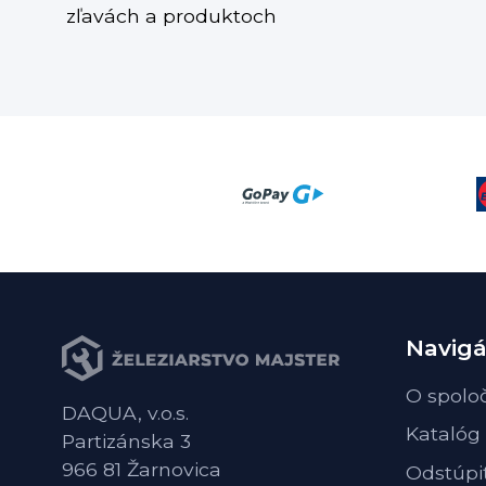
zľavách a produktoch
Navigá
O spolo
DAQUA, v.o.s.
Katalóg
Partizánska 3
966 81 Žarnovica
Odstúpi