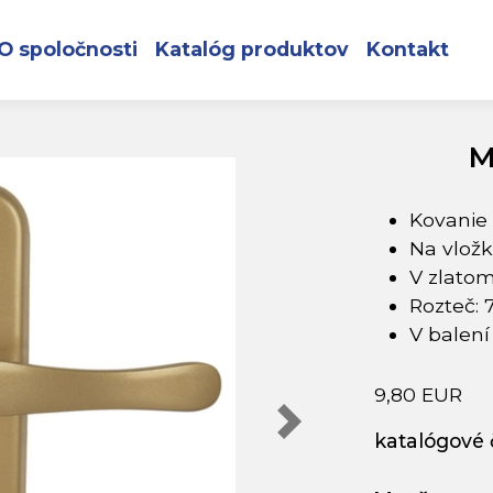
Zlatá
O spoločnosti
Katalóg produktov
Kontakt
M
Kovanie 
Na vlož
V zlato
Rozteč:
V balení
9,80 EUR
katalógové č