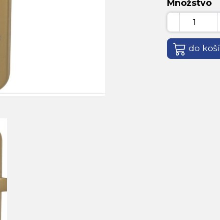
Množstvo
do koš