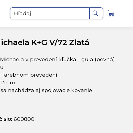
Hľadaj
ichaela K+G V/72 Zlatá
Michaela v prevedení kľučka - guľa (pevná)
ku
m farebnom prevedení
 72mm
 sa nachádza aj spojovacie kovanie
íslo:
600800