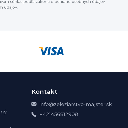
dávam súhlas podľa zákona o ochrane osobných údajov
h údajov.
Kontakt
info@zeleziarstvo-majster.sk
čný
+421456812908