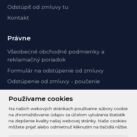
Odstúpiť od zmluvy tu
Kontakt
Právne
Všeobecné obchodné podmienky a
reklamačný poriadok
Formulár na odstúpenie od zmluvy
Odstúpenie od zmluvy - poučenie
GDPR ochrana osobných údajov
Používame cookies
Na našich webových stránkach používame súbory cookie
Kontakt
na zhromažďovanie údajov za účelom vytvárania štatistík
na zlepšenie kvality našej webovej stránky. Naše cookies
info@zeleziarstvo-majster.sk
môžete prijať alebo odmietnuť kliknutím na tlačidlá nižšie.
+421456812908