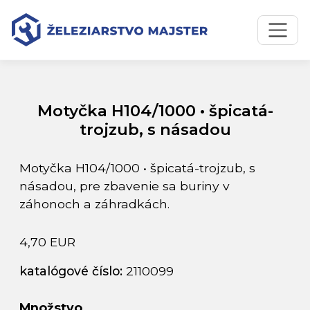
Preskočiť na obsah
Preskočiť na hlavné menu
Úvodná stránka
Katalóg produktov
Motyčka H104/1000 • špicatá-trojzub, s násadou
Motyčka H104/1000 • špicatá-
trojzub, s násadou
Motyčka H104/1000 • špicatá-trojzub, s
násadou, pre zbavenie sa buriny v
záhonoch a záhradkách.
4,70 EUR
katalógové číslo:
2110099
Množstvo