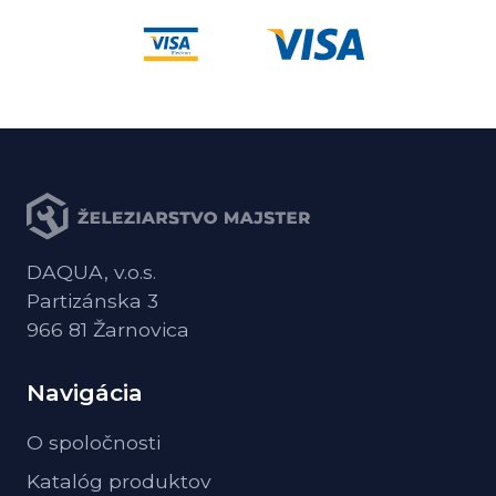
DAQUA, v.o.s.
Partizánska 3
966 81 Žarnovica
Navigácia
O spoločnosti
Katalóg produktov