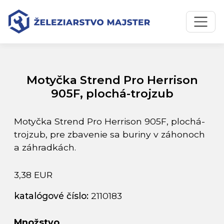
Preskočiť na obsah
Preskočiť na hlavné menu
Úvodná stránka
Katalóg produktov
Motyčka Strend Pro Herrison 905F, plochá-trojzub
Motyčka Strend Pro Herrison
905F, plochá-trojzub
Motyčka Strend Pro Herrison 905F, plochá-
trojzub, pre zbavenie sa buriny v záhonoch
a záhradkách.
3,38 EUR
katalógové číslo:
2110183
Množstvo