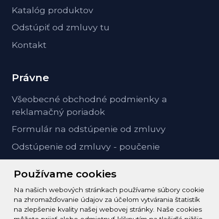
Katalóg produktov
Odstúpiť od zmluvy tu
Kontakt
Právne
Všeobecné obchodné podmienky a
reklamačný poriadok
Formulár na odstúpenie od zmluvy
Odstúpenie od zmluvy - poučenie
GDPR ochrana osobných údajov
Používame cookies
Na našich webových stránkach používame súbory cookie
Kontakt
na zhromažďovanie údajov za účelom vytvárania štatistík
na zlepšenie kvality našej webovej stránky. Naše cookies
info@zeleziarstvo-majster.sk
môžete prijať alebo odmietnuť kliknutím na tlačidlá nižšie.