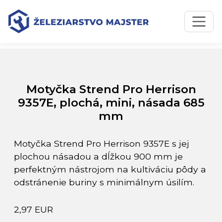
Preskočiť na obsah
Preskočiť na hlavné menu
Úvodná stránka
Katalóg produktov
Motyčka Strend Pro Herrison 9357E, plochá, mini, násada
685 mm
Motyčka Strend Pro Herrison
9357E, plochá, mini, násada 685
mm
Motyčka Strend Pro Herrison 9357E s jej
plochou násadou a dĺžkou 900 mm je
perfektným nástrojom na kultiváciu pôdy a
odstránenie buriny s minimálnym úsilím.
2,97 EUR