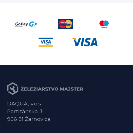
DAQUA, v.o.s.
Partizánska 3
966 81 Žarnovica