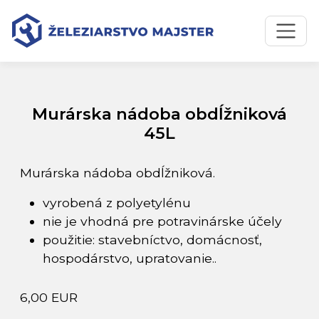
Preskočiť na obsah
Preskočiť na hlavné menu
Úvodná stránka
Katalóg produktov
Murárska nádoba obdĺžniková 45L
Murárska nádoba obdĺžniková
45L
Murárska nádoba obdĺžniková.
vyrobená z polyetylénu
nie je vhodná pre potravinárske účely
použitie: stavebníctvo, domácnosť,
hospodárstvo, upratovanie..
6,00 EUR