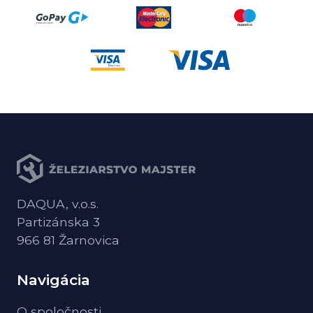
DAQUA, v.o.s.
Partizánska 3
966 81 Žarnovica
Navigácia
O spoločnosti