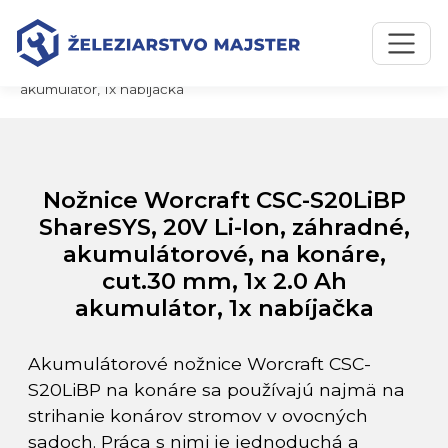
Preskočiť na obsah
Preskočiť na hlavné menu
Úvodná stránka
Katalóg produktov
Nožnice Worcraft CSC-S20LiBP ShareSYS, 20V Li-Ion,
záhradné, akumulátorové, na konáre, cut.30 mm, 1x 2.0 Ah
akumulátor, 1x nabíjačka
Nožnice Worcraft CSC-S20LiBP
ShareSYS, 20V Li-Ion, záhradné,
akumulátorové, na konáre,
cut.30 mm, 1x 2.0 Ah
akumulátor, 1x nabíjačka
Akumulátorové nožnice Worcraft CSC-
S20LiBP na konáre sa používajú najmä na
strihanie konárov stromov v ovocných
sadoch. Práca s nimi je jednoduchá a