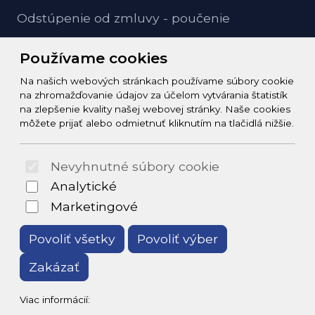
Odstúpenie od zmluvy - poučenie
GDPR ochrana osobných údajov
Používame cookies
Na našich webových stránkach používame súbory cookie
Kontakt
na zhromažďovanie údajov za účelom vytvárania štatistík
na zlepšenie kvality našej webovej stránky. Naše cookies
info@zeleziarstvo-majster.sk
môžete prijať alebo odmietnuť kliknutím na tlačidlá nižšie.
+421456812908
Nevyhnutné súbory cookie
© 2026 Arrabella s.r.o., mayabella s.r.o., Všetky práva
Analytické
vyhradené.
Marketingové
Povoliť všetky
Povoliť výber
Zakázať
Hosting:
- Web:
Viac informácií: