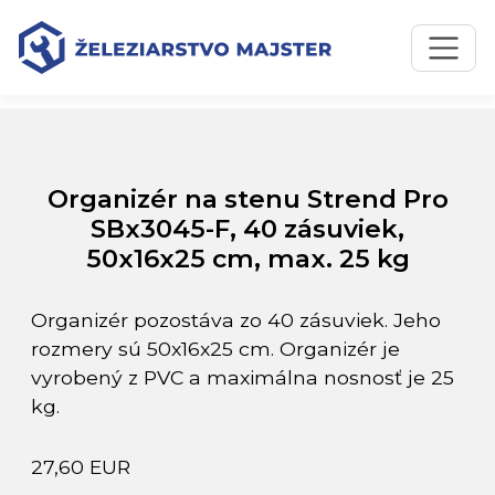
Preskočiť na obsah
Preskočiť na hlavné menu
Úvodná stránka
Katalóg produktov
Organizér na stenu Strend Pro SBx3045-F, 40 zásuviek,
50x16x25 cm, max. 25 kg
Organizér na stenu Strend Pro
SBx3045-F, 40 zásuviek,
50x16x25 cm, max. 25 kg
Organizér pozostáva zo 40 zásuviek. Jeho
rozmery sú 50x16x25 cm. Organizér je
vyrobený z PVC a maximálna nosnosť je 25
kg.
27,60 EUR