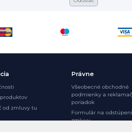
Odoslať
cia
Právne
čnosti
Všeobecné obchodné
podmienky a reklama
 produktov
poriadok
ť od zmluvy tu
Formulár na odstúpeni
zmluvy
Odstúpenie od zmluvy 