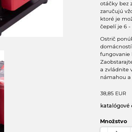
otáčky bez z
zaručujú vž
ktoré je mož
čepelí je 6 
Ostrič ponú
domácností, 
fungovanie h
Zaobstarajt
a zvládnite
námahou a 
38,85 EUR
katalógové č
Množstvo