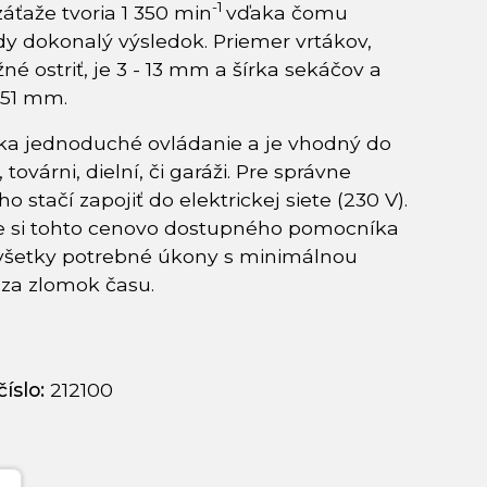
-1
áťaže tvoria 1 350 min
vďaka čomu
dy dokonalý výsledok. Priemer vrtákov,
né ostriť, je 3 - 13 mm a šírka sekáčov a
- 51 mm.
ka jednoduché ovládanie a je vhodný do
továrni, dielní, či garáži. Pre správne
o stačí zapojiť do elektrickej siete (230 V).
e si tohto cenovo dostupného pomocníka
 všetky potrebné úkony s minimálnou
za zlomok času.
íslo:
212100