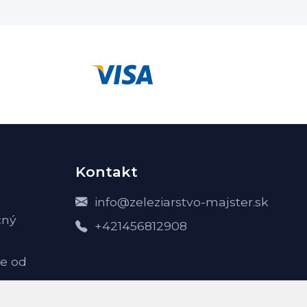
Kontakt
info@zeleziarstvo-majster.sk
čný
+421456812908
e od
-