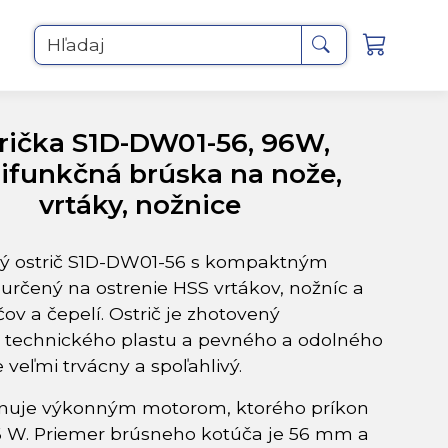
Hľadaj
rička S1D-DW01-56, 96W,
ifunkčná brúska na nože,
vrtáky, nožnice
ný ostrič S1D-DW01-56 s kompaktným
 určený na ostrenie HSS vrtákov, nožníc a
ov a čepelí. Ostrič je zhotovený
o technického plastu a pevného a odolného
je veľmi trvácny a spoľahlivý.
onuje výkonným motorom, ktorého príkon
 W. Priemer brúsneho kotúča je 56 mm a