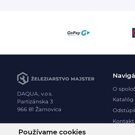
Navigá
O spolo
DAQUA, v.o.s.
Katalóg
Partizánska 3
966 81 Žarnovica
Odstúpi
Kontakt
Používame cookies