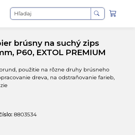
Hľadaj
ier brúsny na suchý zips
mm, P60, EXTOL PREMIUM
korund, použitie na rôzne druhy brúsneho
opracovanie dreva, na odstraňovanie farieb,
zie
íslo:
8803534