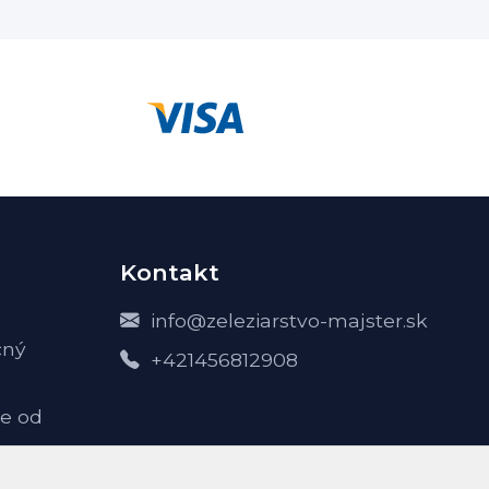
Kontakt
info@zeleziarstvo-majster.sk
čný
+421456812908
e od
-