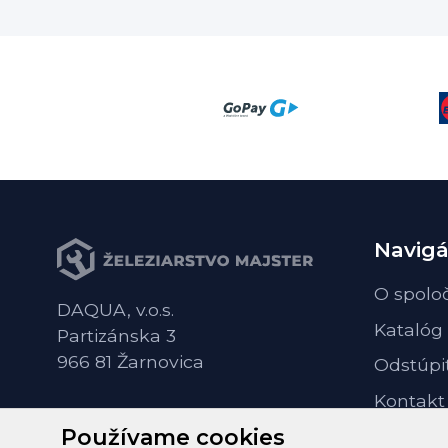
Navigá
O spolo
DAQUA, v.o.s.
Katalóg
Partizánska 3
966 81 Žarnovica
Odstúpi
Kontakt
Používame cookies