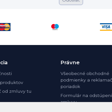
cia
Právne
čnosti
Všeobecné obchodné
podmienky a reklama
 produktov
poriadok
ť od zmluvy tu
Formulár na odstúpeni
zmluvy
Odstúpenie od zmluvy 