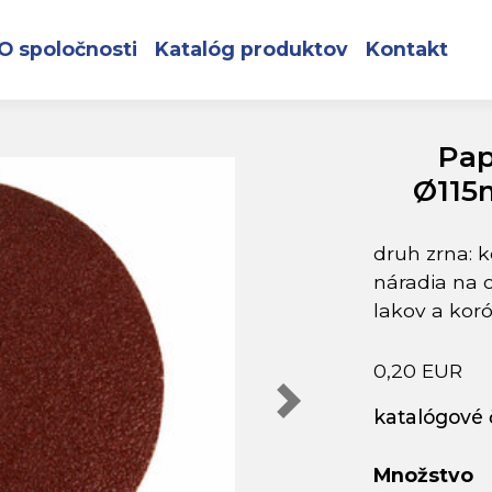
 suchý zips Ø115mm, P60, EXTOL PREMIUM
O spoločnosti
Katalóg produktov
Kontakt
Pap
Ø115
druh zrna: 
náradia na 
lakov a koró
0,20 EUR
katalógové č
Množstvo