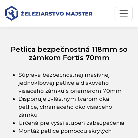
Preskočiť na obsah
Preskočiť na hlavné menu
Úvodná stránka
Katalóg produktov
Petlica bezpečnostná 118mm so zámkom Fortis 70mm
Petlica bezpečnostná 118mm so
zámkom Fortis 70mm
Súprava bezpečnostnej masívnej
jednokĺbovej petlice a diskového
visiaceho zámku s priemerom 70mm
Disponuje zvláštnym tvarom oka
petlice, chrániaceho oko visiaceho
zámku
Určená pre vyšší stupeň zabezpečenia
Montáž petlice pomocou skrytých