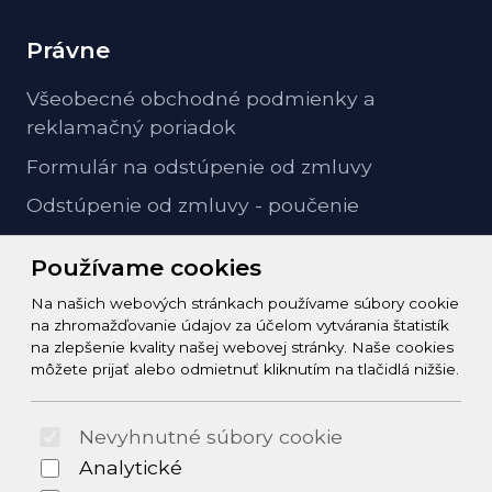
Právne
Všeobecné obchodné podmienky a
reklamačný poriadok
Formulár na odstúpenie od zmluvy
Odstúpenie od zmluvy - poučenie
GDPR ochrana osobných údajov
Používame cookies
Na našich webových stránkach používame súbory cookie
Kontakt
na zhromažďovanie údajov za účelom vytvárania štatistík
na zlepšenie kvality našej webovej stránky. Naše cookies
info@zeleziarstvo-majster.sk
môžete prijať alebo odmietnuť kliknutím na tlačidlá nižšie.
+421456812908
Nevyhnutné súbory cookie
© 2026 Arrabella s.r.o., mayabella s.r.o., Všetky práva
Analytické
vyhradené.