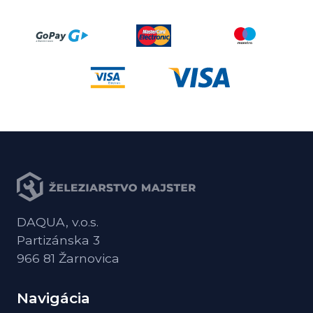
DAQUA, v.o.s.
Partizánska 3
966 81 Žarnovica
Navigácia