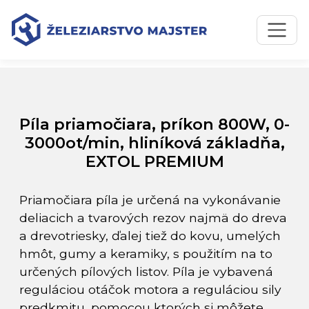
Preskočiť na obsah
Preskočiť na hlavné menu
Úvodná stránka
Katalóg produktov
Píla priamočiara, príkon 800W, 0-3000ot/min, hliníková
základňa, EXTOL PREMIUM
Píla priamočiara, príkon 800W, 0-
3000ot/min, hliníková základňa,
EXTOL PREMIUM
Priamočiara píla je určená na vykonávanie
deliacich a tvarových rezov najmä do dreva
a drevotriesky, ďalej tiež do kovu, umelých
hmôt, gumy a keramiky, s použitím na to
určených pílových listov. Píla je vybavená
reguláciou otáčok motora a reguláciou sily
predkmitu, pomocou ktorých si môžete