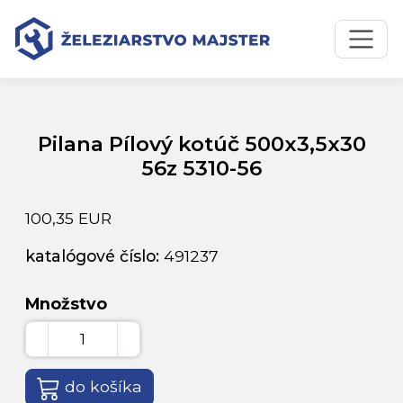
Preskočiť na obsah
Preskočiť na hlavné menu
Úvodná stránka
Katalóg produktov
Pilana Pílový kotúč 500x3,5x30 56z 5310-56
Pilana Pílový kotúč 500x3,5x30
56z 5310-56
100,35 EUR
katalógové číslo:
491237
Množstvo
do košíka