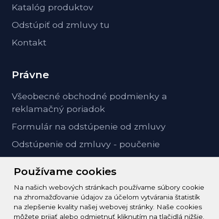
Katalóg produktov
Odstúpiť od zmluvy tu
Kontakt
Právne
Všeobecné obchodné podmienky a
reklamačný poriadok
Formulár na odstúpenie od zmluvy
Odstúpenie od zmluvy - poučenie
GDPR ochrana osobných údajov
Používame cookies
Na našich webových stránkach používame súbory cookie
Kontakt
na zhromažďovanie údajov za účelom vytvárania štatistík
na zlepšenie kvality našej webovej stránky. Naše cookies
info@zeleziarstvo-majster.sk
môžete prijať alebo odmietnuť kliknutím na tlačidlá nižšie.