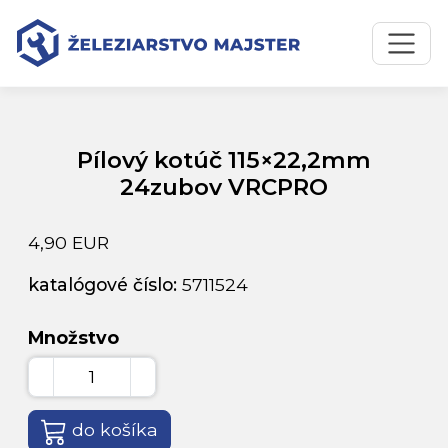
Preskočiť na obsah
Preskočiť na hlavné menu
Úvodná stránka
Katalóg produktov
Pílový kotúč 115×22,2mm 24zubov VRCPRO
Pílový kotúč 115×22,2mm
24zubov VRCPRO
4,90 EUR
katalógové číslo:
5711524
Množstvo
do košíka