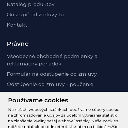
Katalóg produktov
Odstúpiť od zmluvy tu
Kontakt
Právne
Všeobecné obchodné podmienky a
reklamačný poriadok
Formulár na odstúpenie od zmluvy
Odstúpenie od zmluvy - poučenie
GDPR ochrana osobných údajov
Používame cookies
Na našich webových stránkach používame súbory cookie
Kontakt
na zhromažďovanie údajov za účelom vytvárania štatistík
na zlepšenie kvality našej webovej stránky. Naše cookies
info@zeleziarstvo-majster.sk
môžete prijať alebo odmietnuť kliknutím na tlačidlá nižšie.