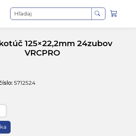
Hľadaj
 kotúč 125×22,2mm 24zubov
VRCPRO
íslo:
5712524
íka