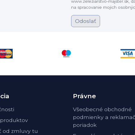
www.zeleziarstvo-majster.sk, 
na spracovanie mojich osobnýc
Odoslať
cia
Právne
čnosti
Všeobecné obchodné
podmienky a reklama
 produktov
poriadok
ť od zmluvy tu