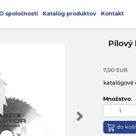
×22,2mm 24zubov VRCPRO
O spoločnosti
Katalóg produktov
Kontakt
Pílový
7,00 EUR
katalógové č
Množstvo
do koš