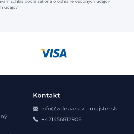
dávam súhlas podľa zákona o ochrane osobných údajov
h údajov.
Kontakt
info@zeleziarstvo-majster.sk
čný
+421456812908