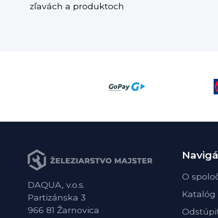
zľavách a produktoch
Navigá
O spolo
DAQUA, v.o.s.
Katalóg
Partizánska 3
966 81 Žarnovica
Odstúpi