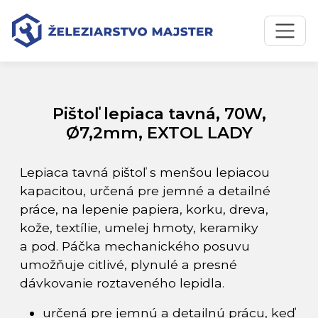
Preskočiť na obsah
Preskočiť na hlavné menu
Úvodná stránka
Katalóg produktov
Pištoľ lepiaca tavná, 70W, Ø7,2mm, EXTOL LADY
Pištoľ lepiaca tavná, 70W,
Ø7,2mm, EXTOL LADY
Lepiaca tavná pištoľ s menšou lepiacou
kapacitou, určená pre jemné a detailné
práce, na lepenie papiera, korku, dreva,
kože, textílie, umelej hmoty, keramiky
a pod. Páčka mechanického posuvu
umožňuje citlivé, plynulé a presné
dávkovanie roztaveného lepidla.
určená pre jemnú a detailnú prácu, keď