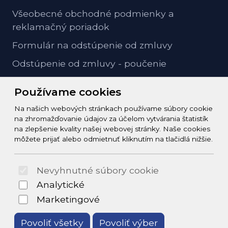
Všeobecné obchodné podmienky a
reklamačný poriadok
Formulár na odstúpenie od zmluvy
Odstúpenie od zmluvy - poučenie
GDPR ochrana osobných údajov
Používame cookies
Na našich webových stránkach používame súbory cookie
Kontakt
na zhromažďovanie údajov za účelom vytvárania štatistík
na zlepšenie kvality našej webovej stránky. Naše cookies
info@zeleziarstvo-majster.sk
môžete prijať alebo odmietnuť kliknutím na tlačidlá nižšie.
+421456812908
Nevyhnutné súbory cookie
© 2026 Arrabella s.r.o., mayabella s.r.o., Všetky práva
Analytické
vyhradené.
Marketingové
Povoliť všetky
Povoliť výber